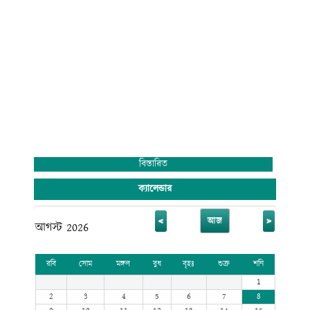
বিস্তারিত
ক্যালেন্ডার
<
>
আজ
আগস্ট 2026
রবি
সোম
মঙ্গল
বুধ
বৃহঃ
শুক্র
শনি
1
2
3
4
5
6
7
8