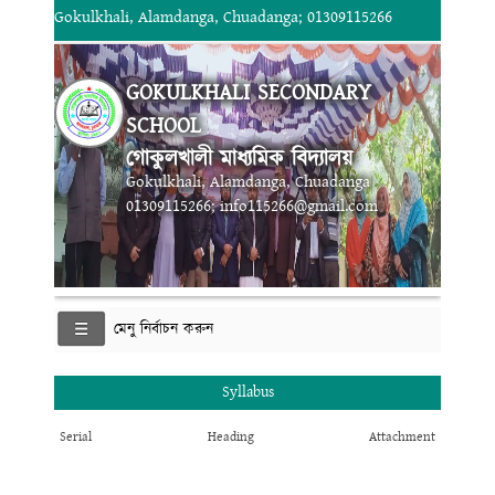
Gokulkhali, Alamdanga, Chuadanga; 01309115266
GOKULKHALI SECONDARY
SCHOOL
গোকুলখালী মাধ্যমিক বিদ্যালয়
Gokulkhali, Alamdanga, Chuadanga
01309115266; info115266@gmail.com
মেনু নির্বাচন করুন
Syllabus
Serial
Heading
Attachment