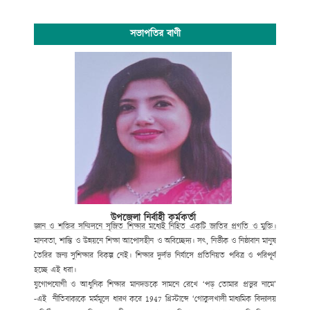
সভাপতির বাণী
উপজেলা নির্বাহী কর্মকর্তা
জ্ঞান ও শক্তির সম্মিলনে সৃজিত শিক্ষার মধ্যেই নিহিত একটি জাতির প্রগতি ও মুক্তি।
মানবতা, শান্তি ও উন্নয়নে শিক্ষা আপোসহীন ও অবিচ্ছেদ্য। সৎ, নির্ভীক ও নিষ্ঠাবান মানুষ
তৈরির জন্য সুশিক্ষার বিকল্প নেই। শিক্ষার দুর্লভ নির্যাসে প্রতিনিয়ত পবিত্র ও পরিপূর্ণ
হচ্ছে এই ধরা।
যুগোপযোগী ও আধুনিক শিক্ষার মানদন্ডকে সামনে রেখে ‘পড় তোমার প্রভুর নামে’
-এই নীতিবাক্যকে মর্মমূলে ধারণ করে
1947
খ্রিস্টাব্দে ‘গোকুলখালী মাধ্যমিক বিদ্যালয়