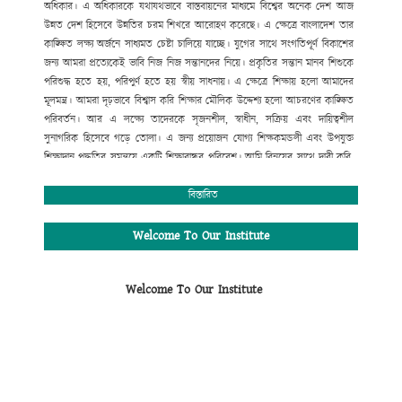
অধিকার।
এ
অধিকারকে
যথাযথভাবে
বাস্তবায়নের
মাধ্যমে
বিশ্বের
অনেক
দেশ
আজ
উন্নত
দেশ
হিসেবে
উন্নতির
চরম
শিখরে
আরোহণ
করেছে।
এ
ক্ষেত্রে
বাংলাদেশ
তার
কাঙ্ক্ষিত
লক্ষ্য
অর্জনে
সাধ্যমত
চেষ্টা
চালিয়ে
যাচ্ছে।
যুগের
সাথে
সংগতিপূর্ণ
বিকাশের
জন্য
আমরা
প্রত্যেকেই
ভাবি
নিজ
নিজ
সন্তানদের
নিয়ে।
প্রকৃতির
সন্তান
মানব
শিশুকে
পরিশুদ্ধ
হতে
হয়
,
পরিপুর্ণ
হতে
হয়
স্বীয়
সাধনায়।
এ
ক্ষেত্রে
শিক্ষায়
হলো
আমাদের
মূলমন্ত্র।
আমরা
দৃঢ়ভাবে
বিশ্বাস
করি
শিক্ষার
মৌলিক
উদ্দেশ্য
হলো
আচরণের
কাঙ্ক্ষিত
পরিবর্তন।
আর
এ
লক্ষ্যে
তাদেরকে
সৃজনশীল
,
স্বাধীন
,
সক্রিয়
এবং
দায়িত্বশীল
সুনাগরিক
হিসেবে
গড়ে
তোলা।
এ
জন্য
প্রয়োজন
যোগ্য
শিক্ষকমন্ডলী
এবং
উপযুক্ত
শিক্ষাদান
পদ্ধতির
সমন্বয়ে
একটি
শিক্ষাবান্ধব
পরিবেশ।
আমি
বিনয়ের
সাথে
দাবী
করি
,
গোকুলখালী মাধ্যমিক
বিদ্যালয়ে
এসব
কিছুর
সমন্বয়
ঘটানো
সম্ভব
হয়েছে।
শিক্ষার্থীদের
মজ্জাগত
প্রতিভা
সহজে
বিকাশের
জন্য
প্রতিষ্ঠানটিতে
বিস্তারিত
রয়েছে
সাধারণ
শিক্ষার
পাশাপাশি
কম্পিউটার
শিক্ষা
,
সাংস্কৃতিক
,
আনুষ্ঠানিক
,
খেলাধুলাসহ
নানাবিধ
শিক্ষা।
মোঃ সফিউদ্দীন
Welcome To Our Institute
প্রধান শিক্ষক (ভারপ্রাপ্ত)
গোকুলখালী মাধ্যমিক বিদ্যালয়
Welcome To Our Institute
আলমডাঙ্গা, চুয়াডাঙ্গা।