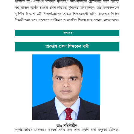
প্রতিষ্ঠিত হয়। একবিংশ শতাব্দীর সূচনালগ্নে জ্ঞান-বিজ্ঞানের স্রোতধারায় জাতি হিসেবে
বিশ্ব আসনে আসীন হওয়ার প্রধান হাতিয়ার সুশিক্ষিত মানবসম্পদ। তাই মানবসম্পদের
সৃষ্টিশীল বিকাশে এই শিক্ষাপ্রতিষ্ঠানের শ্রদ্ধেয় শিক্ষকমন্ডলী কঠিন বাস্তবতার নিরিখে
শিক্ষার্থী তথা নতুন প্রজন্মকে প্রযুক্তিগত ও আধুনিক শিক্ষায় গড়ে তোলার লক্ষ্যে তাদের
সেবার ব্রত নিয়ে প্রতিনিয়ত নিরলস পরিশ্রম করে যাচ্ছেন ।
অপ্রতিরোধ্য অগ্রযাত্রায় এগিয়ে যাচ্ছে বাংলাদেশের শিক্ষা ব্যবস্থা। বিদ্যালয়ে গতানুগতিক
বিস্তারিত
পাঠদানের পাশাপাশি জীবনমুখী শিক্ষা ও সহশিক্ষা কার্যক্রমে অংশগ্রহনের জন্য
শিক্ষার্থীদের উৎসাহ প্রদানেও উক্ত শিক্ষাপ্রতিষ্ঠান বদ্ধপরিকর।
ভারপ্রাপ্ত প্রধান শিক্ষকের বাণী
সাংস্কৃতিক বিকাশ, প্রগতিশীল চিন্তা, শৃঙ্খলা, নিরাপত্তা ও নিরবচ্ছিন্ন শান্তির মূল্যবোধকে
ধারণ করে আমাদের এই স্বাপ্নিক যাত্রায় সকল শিক্ষক, শিক্ষার্থী, অভিভাবক ও
গুণিজনসহ সংশ্লিষ্ট সকলের ঐকান্তিক সহযোগিতা প্রত্যাশা করছি। এই শিক্ষা প্রতিষ্ঠানের
সর্বাঙ্গীন উন্নতি ও ভবিষ্যৎ পরিকল্পনা রুপায়নে গঠনমূলক সমালোচনাসহ আপনাদের
মূল্যবান পরামর্শ ও সহযোগিতা আমাদের কাম্য।
উপজেলা নির্বাহী কর্মকর্তা
আলমডাঙ্গা, চুয়াডাঙ্গা ও
সভাপতি
গোকুলখালী মাধ্যমিক বিদ্যালয়
আলমডাঙ্গা, চুয়াডাঙ্গা।
মোঃ সফিউদ্দীন
শিক্ষাই
জাতির
মেরুদন্ড।
কাজেই
সবার
জন্য
শিক্ষা
অর্জন
করা
মানুষের
মৌলিক