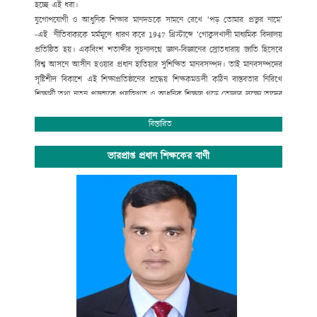
হচ্ছে এই ধরা।
যুগোপযোগী ও আধুনিক শিক্ষার মানদন্ডকে সামনে রেখে ‘পড় তোমার প্রভুর নামে’
-এই নীতিবাক্যকে মর্মমূলে ধারণ করে
1947
খ্রিস্টাব্দে ‘গোকুলখালী মাধ্যমিক বিদ্যালয়
প্রতিষ্ঠিত হয়। একবিংশ শতাব্দীর সূচনালগ্নে জ্ঞান-বিজ্ঞানের স্রোতধারায় জাতি হিসেবে
বিশ্ব আসনে আসীন হওয়ার প্রধান হাতিয়ার সুশিক্ষিত মানবসম্পদ। তাই মানবসম্পদের
সৃষ্টিশীল বিকাশে এই শিক্ষাপ্রতিষ্ঠানের শ্রদ্ধেয় শিক্ষকমন্ডলী কঠিন বাস্তবতার নিরিখে
শিক্ষার্থী তথা নতুন প্রজন্মকে প্রযুক্তিগত ও আধুনিক শিক্ষায় গড়ে তোলার লক্ষ্যে তাদের
সেবার ব্রত নিয়ে প্রতিনিয়ত নিরলস পরিশ্রম করে যাচ্ছেন ।
অপ্রতিরোধ্য অগ্রযাত্রায় এগিয়ে যাচ্ছে বাংলাদেশের শিক্ষা ব্যবস্থা। বিদ্যালয়ে গতানুগতিক
বিস্তারিত
পাঠদানের পাশাপাশি জীবনমুখী শিক্ষা ও সহশিক্ষা কার্যক্রমে অংশগ্রহনের জন্য
শিক্ষার্থীদের উৎসাহ প্রদানেও উক্ত শিক্ষাপ্রতিষ্ঠান বদ্ধপরিকর।
ভারপ্রাপ্ত প্রধান শিক্ষকের বাণী
সাংস্কৃতিক বিকাশ, প্রগতিশীল চিন্তা, শৃঙ্খলা, নিরাপত্তা ও নিরবচ্ছিন্ন শান্তির মূল্যবোধকে
ধারণ করে আমাদের এই স্বাপ্নিক যাত্রায় সকল শিক্ষক, শিক্ষার্থী, অভিভাবক ও
গুণিজনসহ সংশ্লিষ্ট সকলের ঐকান্তিক সহযোগিতা প্রত্যাশা করছি। এই শিক্ষা প্রতিষ্ঠানের
সর্বাঙ্গীন উন্নতি ও ভবিষ্যৎ পরিকল্পনা রুপায়নে গঠনমূলক সমালোচনাসহ আপনাদের
মূল্যবান পরামর্শ ও সহযোগিতা আমাদের কাম্য।
উপজেলা নির্বাহী কর্মকর্তা
আলমডাঙ্গা, চুয়াডাঙ্গা ও
সভাপতি
গোকুলখালী মাধ্যমিক বিদ্যালয়
আলমডাঙ্গা, চুয়াডাঙ্গা।