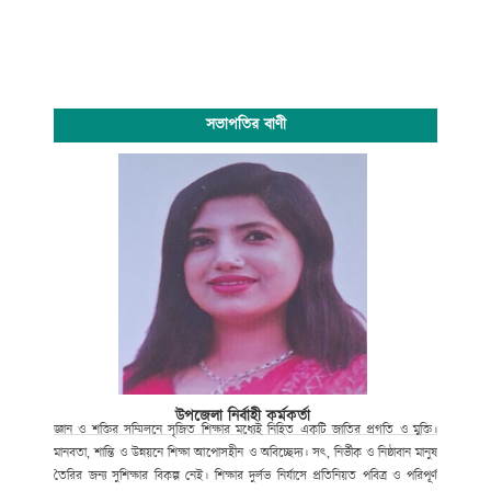
সভাপতির বাণী
উপজেলা নির্বাহী কর্মকর্তা
জ্ঞান ও শক্তির সম্মিলনে সৃজিত শিক্ষার মধ্যেই নিহিত একটি জাতির প্রগতি ও মুক্তি।
মানবতা, শান্তি ও উন্নয়নে শিক্ষা আপোসহীন ও অবিচ্ছেদ্য। সৎ, নির্ভীক ও নিষ্ঠাবান মানুষ
তৈরির জন্য সুশিক্ষার বিকল্প নেই। শিক্ষার দুর্লভ নির্যাসে প্রতিনিয়ত পবিত্র ও পরিপূর্ণ