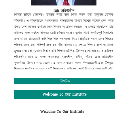
মোঃ সফিউদ্দীন
শিক্ষাই
জাতির
মেরুদন্ড।
কাজেই
সবার
জন্য
শিক্ষা
অর্জন
করা
মানুষের
মৌলিক
অধিকার।
এ
অধিকারকে
যথাযথভাবে
বাস্তবায়নের
মাধ্যমে
বিশ্বের
অনেক
দেশ
আজ
উন্নত
দেশ
হিসেবে
উন্নতির
চরম
শিখরে
আরোহণ
করেছে।
এ
ক্ষেত্রে
বাংলাদেশ
তার
কাঙ্ক্ষিত
লক্ষ্য
অর্জনে
সাধ্যমত
চেষ্টা
চালিয়ে
যাচ্ছে।
যুগের
সাথে
সংগতিপূর্ণ
বিকাশের
জন্য
আমরা
প্রত্যেকেই
ভাবি
নিজ
নিজ
সন্তানদের
নিয়ে।
প্রকৃতির
সন্তান
মানব
শিশুকে
পরিশুদ্ধ
হতে
হয়
,
পরিপুর্ণ
হতে
হয়
স্বীয়
সাধনায়।
এ
ক্ষেত্রে
শিক্ষায়
হলো
আমাদের
মূলমন্ত্র।
আমরা
দৃঢ়ভাবে
বিশ্বাস
করি
শিক্ষার
মৌলিক
উদ্দেশ্য
হলো
আচরণের
কাঙ্ক্ষিত
পরিবর্তন।
আর
এ
লক্ষ্যে
তাদেরকে
সৃজনশীল
,
স্বাধীন
,
সক্রিয়
এবং
দায়িত্বশীল
সুনাগরিক
হিসেবে
গড়ে
তোলা।
এ
জন্য
প্রয়োজন
যোগ্য
শিক্ষকমন্ডলী
এবং
উপযুক্ত
শিক্ষাদান
পদ্ধতির
সমন্বয়ে
একটি
শিক্ষাবান্ধব
পরিবেশ।
আমি
বিনয়ের
সাথে
দাবী
করি
,
গোকুলখালী মাধ্যমিক
বিদ্যালয়ে
এসব
কিছুর
সমন্বয়
ঘটানো
সম্ভব
হয়েছে।
শিক্ষার্থীদের
মজ্জাগত
প্রতিভা
সহজে
বিকাশের
জন্য
প্রতিষ্ঠানটিতে
বিস্তারিত
রয়েছে
সাধারণ
শিক্ষার
পাশাপাশি
কম্পিউটার
শিক্ষা
,
সাংস্কৃতিক
,
আনুষ্ঠানিক
,
খেলাধুলাসহ
নানাবিধ
শিক্ষা।
মোঃ সফিউদ্দীন
Welcome To Our Institute
প্রধান শিক্ষক (ভারপ্রাপ্ত)
গোকুলখালী মাধ্যমিক বিদ্যালয়
Welcome To Our Institute
আলমডাঙ্গা, চুয়াডাঙ্গা।