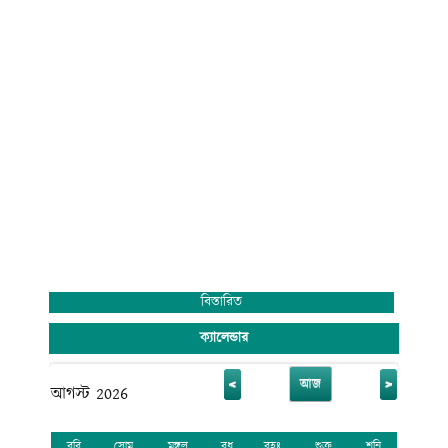
বিস্তারিত
ক্যালেন্ডার
<
>
আজ
আগস্ট 2026
রবি
সোম
মঙ্গল
বুধ
বৃহঃ
শুক্র
শনি