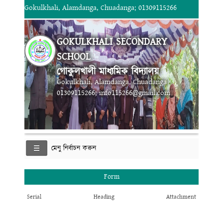
Gokulkhali, Alamdanga, Chuadanga; 01309115266
GOKULKHALI SECONDARY
SCHOOL
গোকুলখালী মাধ্যমিক বিদ্যালয়
Gokulkhali, Alamdanga, Chuadanga
01309115266; info115266@gmail.com
মেনু নির্বাচন করুন
Form
Serial
Heading
Attachment