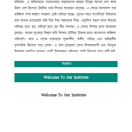
অধিকার।
এ
অধিকারকে
যথাযথভাবে
বাস্তবায়নের
মাধ্যমে
বিশ্বের
অনেক
দেশ
আজ
উন্নত
দেশ
হিসেবে
উন্নতির
চরম
শিখরে
আরোহণ
করেছে।
এ
ক্ষেত্রে
বাংলাদেশ
তার
কাঙ্ক্ষিত
লক্ষ্য
অর্জনে
সাধ্যমত
চেষ্টা
চালিয়ে
যাচ্ছে।
যুগের
সাথে
সংগতিপূর্ণ
বিকাশের
জন্য
আমরা
প্রত্যেকেই
ভাবি
নিজ
নিজ
সন্তানদের
নিয়ে।
প্রকৃতির
সন্তান
মানব
শিশুকে
পরিশুদ্ধ
হতে
হয়
,
পরিপুর্ণ
হতে
হয়
স্বীয়
সাধনায়।
এ
ক্ষেত্রে
শিক্ষায়
হলো
আমাদের
মূলমন্ত্র।
আমরা
দৃঢ়ভাবে
বিশ্বাস
করি
শিক্ষার
মৌলিক
উদ্দেশ্য
হলো
আচরণের
কাঙ্ক্ষিত
পরিবর্তন।
আর
এ
লক্ষ্যে
তাদেরকে
সৃজনশীল
,
স্বাধীন
,
সক্রিয়
এবং
দায়িত্বশীল
সুনাগরিক
হিসেবে
গড়ে
তোলা।
এ
জন্য
প্রয়োজন
যোগ্য
শিক্ষকমন্ডলী
এবং
উপযুক্ত
শিক্ষাদান
পদ্ধতির
সমন্বয়ে
একটি
শিক্ষাবান্ধব
পরিবেশ।
আমি
বিনয়ের
সাথে
দাবী
করি
,
গোকুলখালী মাধ্যমিক
বিদ্যালয়ে
এসব
কিছুর
সমন্বয়
ঘটানো
সম্ভব
হয়েছে।
শিক্ষার্থীদের
মজ্জাগত
প্রতিভা
সহজে
বিকাশের
জন্য
প্রতিষ্ঠানটিতে
বিস্তারিত
রয়েছে
সাধারণ
শিক্ষার
পাশাপাশি
কম্পিউটার
শিক্ষা
,
সাংস্কৃতিক
,
আনুষ্ঠানিক
,
খেলাধুলাসহ
নানাবিধ
শিক্ষা।
মোঃ সফিউদ্দীন
Welcome To Our Institute
প্রধান শিক্ষক (ভারপ্রাপ্ত)
গোকুলখালী মাধ্যমিক বিদ্যালয়
Welcome To Our Institute
আলমডাঙ্গা, চুয়াডাঙ্গা।