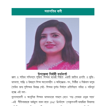
সভাপতির বাণী
উপজেলা নির্বাহী কর্মকর্তা
জ্ঞান ও শক্তির সম্মিলনে সৃজিত শিক্ষার মধ্যেই নিহিত একটি জাতির প্রগতি ও মুক্তি।
মানবতা, শান্তি ও উন্নয়নে শিক্ষা আপোসহীন ও অবিচ্ছেদ্য। সৎ, নির্ভীক ও নিষ্ঠাবান মানুষ
তৈরির জন্য সুশিক্ষার বিকল্প নেই। শিক্ষার দুর্লভ নির্যাসে প্রতিনিয়ত পবিত্র ও পরিপূর্ণ
হচ্ছে এই ধরা।
যুগোপযোগী ও আধুনিক শিক্ষার মানদন্ডকে সামনে রেখে ‘পড় তোমার প্রভুর নামে’
-এই নীতিবাক্যকে মর্মমূলে ধারণ করে
1947
খ্রিস্টাব্দে ‘গোকুলখালী মাধ্যমিক বিদ্যালয়