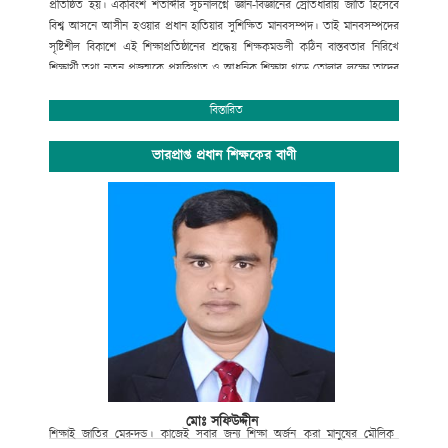
প্রতিষ্ঠিত হয়। একবিংশ শতাব্দীর সূচনালগ্নে জ্ঞান-বিজ্ঞানের স্রোতধারায় জাতি হিসেবে
বিশ্ব আসনে আসীন হওয়ার প্রধান হাতিয়ার সুশিক্ষিত মানবসম্পদ। তাই মানবসম্পদের
সৃষ্টিশীল বিকাশে এই শিক্ষাপ্রতিষ্ঠানের শ্রদ্ধেয় শিক্ষকমন্ডলী কঠিন বাস্তবতার নিরিখে
শিক্ষার্থী তথা নতুন প্রজন্মকে প্রযুক্তিগত ও আধুনিক শিক্ষায় গড়ে তোলার লক্ষ্যে তাদের
সেবার ব্রত নিয়ে প্রতিনিয়ত নিরলস পরিশ্রম করে যাচ্ছেন ।
অপ্রতিরোধ্য অগ্রযাত্রায় এগিয়ে যাচ্ছে বাংলাদেশের শিক্ষা ব্যবস্থা। বিদ্যালয়ে গতানুগতিক
বিস্তারিত
পাঠদানের পাশাপাশি জীবনমুখী শিক্ষা ও সহশিক্ষা কার্যক্রমে অংশগ্রহনের জন্য
শিক্ষার্থীদের উৎসাহ প্রদানেও উক্ত শিক্ষাপ্রতিষ্ঠান বদ্ধপরিকর।
ভারপ্রাপ্ত প্রধান শিক্ষকের বাণী
সাংস্কৃতিক বিকাশ, প্রগতিশীল চিন্তা, শৃঙ্খলা, নিরাপত্তা ও নিরবচ্ছিন্ন শান্তির মূল্যবোধকে
ধারণ করে আমাদের এই স্বাপ্নিক যাত্রায় সকল শিক্ষক, শিক্ষার্থী, অভিভাবক ও
গুণিজনসহ সংশ্লিষ্ট সকলের ঐকান্তিক সহযোগিতা প্রত্যাশা করছি। এই শিক্ষা প্রতিষ্ঠানের
সর্বাঙ্গীন উন্নতি ও ভবিষ্যৎ পরিকল্পনা রুপায়নে গঠনমূলক সমালোচনাসহ আপনাদের
মূল্যবান পরামর্শ ও সহযোগিতা আমাদের কাম্য।
উপজেলা নির্বাহী কর্মকর্তা
আলমডাঙ্গা, চুয়াডাঙ্গা ও
সভাপতি
গোকুলখালী মাধ্যমিক বিদ্যালয়
আলমডাঙ্গা, চুয়াডাঙ্গা।
মোঃ সফিউদ্দীন
শিক্ষাই
জাতির
মেরুদন্ড।
কাজেই
সবার
জন্য
শিক্ষা
অর্জন
করা
মানুষের
মৌলিক