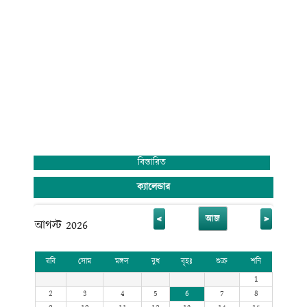
বিস্তারিত
ক্যালেন্ডার
<
>
আজ
আগস্ট 2026
রবি
সোম
মঙ্গল
বুধ
বৃহঃ
শুক্র
শনি
1
2
3
4
5
6
7
8