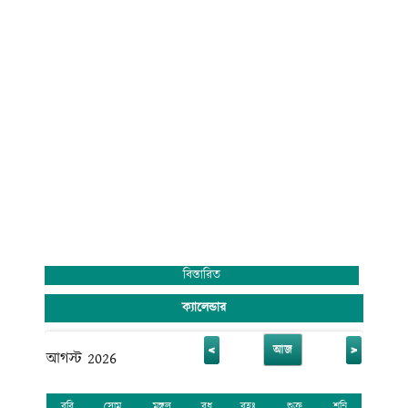
বিস্তারিত
ক্যালেন্ডার
<
>
আজ
আগস্ট 2026
রবি
সোম
মঙ্গল
বুধ
বৃহঃ
শুক্র
শনি