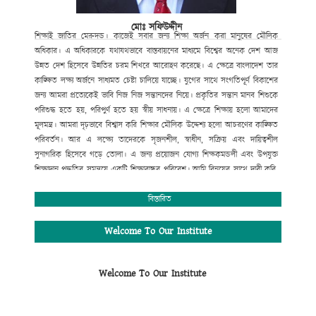
মোঃ সফিউদ্দীন
শিক্ষাই
জাতির
মেরুদন্ড।
কাজেই
সবার
জন্য
শিক্ষা
অর্জন
করা
মানুষের
মৌলিক
অধিকার।
এ
অধিকারকে
যথাযথভাবে
বাস্তবায়নের
মাধ্যমে
বিশ্বের
অনেক
দেশ
আজ
উন্নত
দেশ
হিসেবে
উন্নতির
চরম
শিখরে
আরোহণ
করেছে।
এ
ক্ষেত্রে
বাংলাদেশ
তার
কাঙ্ক্ষিত
লক্ষ্য
অর্জনে
সাধ্যমত
চেষ্টা
চালিয়ে
যাচ্ছে।
যুগের
সাথে
সংগতিপূর্ণ
বিকাশের
জন্য
আমরা
প্রত্যেকেই
ভাবি
নিজ
নিজ
সন্তানদের
নিয়ে।
প্রকৃতির
সন্তান
মানব
শিশুকে
পরিশুদ্ধ
হতে
হয়
,
পরিপুর্ণ
হতে
হয়
স্বীয়
সাধনায়।
এ
ক্ষেত্রে
শিক্ষায়
হলো
আমাদের
মূলমন্ত্র।
আমরা
দৃঢ়ভাবে
বিশ্বাস
করি
শিক্ষার
মৌলিক
উদ্দেশ্য
হলো
আচরণের
কাঙ্ক্ষিত
পরিবর্তন।
আর
এ
লক্ষ্যে
তাদেরকে
সৃজনশীল
,
স্বাধীন
,
সক্রিয়
এবং
দায়িত্বশীল
সুনাগরিক
হিসেবে
গড়ে
তোলা।
এ
জন্য
প্রয়োজন
যোগ্য
শিক্ষকমন্ডলী
এবং
উপযুক্ত
শিক্ষাদান
পদ্ধতির
সমন্বয়ে
একটি
শিক্ষাবান্ধব
পরিবেশ।
আমি
বিনয়ের
সাথে
দাবী
করি
,
গোকুলখালী মাধ্যমিক
বিদ্যালয়ে
এসব
কিছুর
সমন্বয়
ঘটানো
সম্ভব
হয়েছে।
শিক্ষার্থীদের
মজ্জাগত
প্রতিভা
সহজে
বিকাশের
জন্য
প্রতিষ্ঠানটিতে
বিস্তারিত
রয়েছে
সাধারণ
শিক্ষার
পাশাপাশি
কম্পিউটার
শিক্ষা
,
সাংস্কৃতিক
,
আনুষ্ঠানিক
,
খেলাধুলাসহ
নানাবিধ
শিক্ষা।
মোঃ সফিউদ্দীন
Welcome To Our Institute
প্রধান শিক্ষক (ভারপ্রাপ্ত)
গোকুলখালী মাধ্যমিক বিদ্যালয়
Welcome To Our Institute
আলমডাঙ্গা, চুয়াডাঙ্গা।