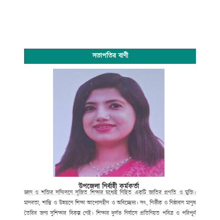
সভাপতির বাণী
উপজেলা নির্বাহী কর্মকর্তা
জ্ঞান ও শক্তির সম্মিলনে সৃজিত শিক্ষার মধ্যেই নিহিত একটি জাতির প্রগতি ও মুক্তি।
মানবতা, শান্তি ও উন্নয়নে শিক্ষা আপোসহীন ও অবিচ্ছেদ্য। সৎ, নির্ভীক ও নিষ্ঠাবান মানুষ
তৈরির জন্য সুশিক্ষার বিকল্প নেই। শিক্ষার দুর্লভ নির্যাসে প্রতিনিয়ত পবিত্র ও পরিপূর্ণ