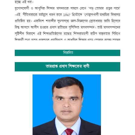
হচ্ছে এই ধরা।
যুগোপযোগী ও আধুনিক শিক্ষার মানদন্ডকে সামনে রেখে ‘পড় তোমার প্রভুর নামে’
-এই নীতিবাক্যকে মর্মমূলে ধারণ করে
1947
খ্রিস্টাব্দে ‘গোকুলখালী মাধ্যমিক বিদ্যালয়
প্রতিষ্ঠিত হয়। একবিংশ শতাব্দীর সূচনালগ্নে জ্ঞান-বিজ্ঞানের স্রোতধারায় জাতি হিসেবে
বিশ্ব আসনে আসীন হওয়ার প্রধান হাতিয়ার সুশিক্ষিত মানবসম্পদ। তাই মানবসম্পদের
সৃষ্টিশীল বিকাশে এই শিক্ষাপ্রতিষ্ঠানের শ্রদ্ধেয় শিক্ষকমন্ডলী কঠিন বাস্তবতার নিরিখে
শিক্ষার্থী তথা নতুন প্রজন্মকে প্রযুক্তিগত ও আধুনিক শিক্ষায় গড়ে তোলার লক্ষ্যে তাদের
সেবার ব্রত নিয়ে প্রতিনিয়ত নিরলস পরিশ্রম করে যাচ্ছেন ।
অপ্রতিরোধ্য অগ্রযাত্রায় এগিয়ে যাচ্ছে বাংলাদেশের শিক্ষা ব্যবস্থা। বিদ্যালয়ে গতানুগতিক
বিস্তারিত
পাঠদানের পাশাপাশি জীবনমুখী শিক্ষা ও সহশিক্ষা কার্যক্রমে অংশগ্রহনের জন্য
শিক্ষার্থীদের উৎসাহ প্রদানেও উক্ত শিক্ষাপ্রতিষ্ঠান বদ্ধপরিকর।
ভারপ্রাপ্ত প্রধান শিক্ষকের বাণী
সাংস্কৃতিক বিকাশ, প্রগতিশীল চিন্তা, শৃঙ্খলা, নিরাপত্তা ও নিরবচ্ছিন্ন শান্তির মূল্যবোধকে
ধারণ করে আমাদের এই স্বাপ্নিক যাত্রায় সকল শিক্ষক, শিক্ষার্থী, অভিভাবক ও
গুণিজনসহ সংশ্লিষ্ট সকলের ঐকান্তিক সহযোগিতা প্রত্যাশা করছি। এই শিক্ষা প্রতিষ্ঠানের
সর্বাঙ্গীন উন্নতি ও ভবিষ্যৎ পরিকল্পনা রুপায়নে গঠনমূলক সমালোচনাসহ আপনাদের
মূল্যবান পরামর্শ ও সহযোগিতা আমাদের কাম্য।
উপজেলা নির্বাহী কর্মকর্তা
আলমডাঙ্গা, চুয়াডাঙ্গা ও
সভাপতি
গোকুলখালী মাধ্যমিক বিদ্যালয়
আলমডাঙ্গা, চুয়াডাঙ্গা।