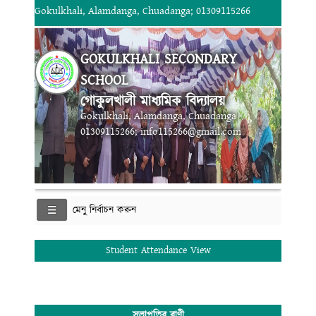
Gokulkhali, Alamdanga, Chuadanga; 01309115266
GOKULKHALI SECONDARY
SCHOOL
গোকুলখালী মাধ্যমিক বিদ্যালয়
Gokulkhali, Alamdanga, Chuadanga
01309115266; info115266@gmail.com
মেনু নির্বাচন করুন
Student Attendance View
সভাপতির বাণী