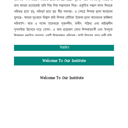
জন্য
আমরা
প্রত্যেকেই
ভাবি
নিজ
নিজ
সন্তানদের
নিয়ে।
প্রকৃতির
সন্তান
মানব
শিশুকে
পরিশুদ্ধ
হতে
হয়
,
পরিপুর্ণ
হতে
হয়
স্বীয়
সাধনায়।
এ
ক্ষেত্রে
শিক্ষায়
হলো
আমাদের
মূলমন্ত্র।
আমরা
দৃঢ়ভাবে
বিশ্বাস
করি
শিক্ষার
মৌলিক
উদ্দেশ্য
হলো
আচরণের
কাঙ্ক্ষিত
পরিবর্তন।
আর
এ
লক্ষ্যে
তাদেরকে
সৃজনশীল
,
স্বাধীন
,
সক্রিয়
এবং
দায়িত্বশীল
সুনাগরিক
হিসেবে
গড়ে
তোলা।
এ
জন্য
প্রয়োজন
যোগ্য
শিক্ষকমন্ডলী
এবং
উপযুক্ত
শিক্ষাদান
পদ্ধতির
সমন্বয়ে
একটি
শিক্ষাবান্ধব
পরিবেশ।
আমি
বিনয়ের
সাথে
দাবী
করি
,
গোকুলখালী মাধ্যমিক
বিদ্যালয়ে
এসব
কিছুর
সমন্বয়
ঘটানো
সম্ভব
হয়েছে।
শিক্ষার্থীদের
মজ্জাগত
প্রতিভা
সহজে
বিকাশের
জন্য
প্রতিষ্ঠানটিতে
বিস্তারিত
রয়েছে
সাধারণ
শিক্ষার
পাশাপাশি
কম্পিউটার
শিক্ষা
,
সাংস্কৃতিক
,
আনুষ্ঠানিক
,
খেলাধুলাসহ
নানাবিধ
শিক্ষা।
মোঃ সফিউদ্দীন
Welcome To Our Institute
প্রধান শিক্ষক (ভারপ্রাপ্ত)
গোকুলখালী মাধ্যমিক বিদ্যালয়
Welcome To Our Institute
আলমডাঙ্গা, চুয়াডাঙ্গা।