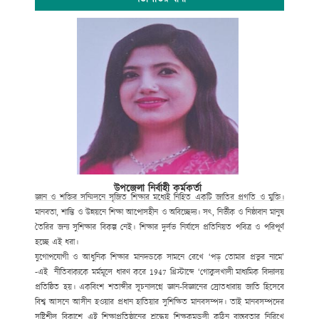
উপজেলা নির্বাহী কর্মকর্তা
জ্ঞান ও শক্তির সম্মিলনে সৃজিত শিক্ষার মধ্যেই নিহিত একটি জাতির প্রগতি ও মুক্তি।
মানবতা, শান্তি ও উন্নয়নে শিক্ষা আপোসহীন ও অবিচ্ছেদ্য। সৎ, নির্ভীক ও নিষ্ঠাবান মানুষ
তৈরির জন্য সুশিক্ষার বিকল্প নেই। শিক্ষার দুর্লভ নির্যাসে প্রতিনিয়ত পবিত্র ও পরিপূর্ণ
হচ্ছে এই ধরা।
যুগোপযোগী ও আধুনিক শিক্ষার মানদন্ডকে সামনে রেখে ‘পড় তোমার প্রভুর নামে’
-এই নীতিবাক্যকে মর্মমূলে ধারণ করে
1947
খ্রিস্টাব্দে ‘গোকুলখালী মাধ্যমিক বিদ্যালয়
প্রতিষ্ঠিত হয়। একবিংশ শতাব্দীর সূচনালগ্নে জ্ঞান-বিজ্ঞানের স্রোতধারায় জাতি হিসেবে
বিশ্ব আসনে আসীন হওয়ার প্রধান হাতিয়ার সুশিক্ষিত মানবসম্পদ। তাই মানবসম্পদের
সৃষ্টিশীল বিকাশে এই শিক্ষাপ্রতিষ্ঠানের শ্রদ্ধেয় শিক্ষকমন্ডলী কঠিন বাস্তবতার নিরিখে