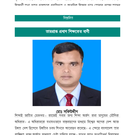
শিক্ষার্থী তথা নতুন প্রজন্মকে প্রযুক্তিগত ও আধুনিক শিক্ষায় গড়ে তোলার লক্ষ্যে তাদের
সেবার ব্রত নিয়ে প্রতিনিয়ত নিরলস পরিশ্রম করে যাচ্ছেন ।
অপ্রতিরোধ্য অগ্রযাত্রায় এগিয়ে যাচ্ছে বাংলাদেশের শিক্ষা ব্যবস্থা। বিদ্যালয়ে গতানুগতিক
বিস্তারিত
পাঠদানের পাশাপাশি জীবনমুখী শিক্ষা ও সহশিক্ষা কার্যক্রমে অংশগ্রহনের জন্য
শিক্ষার্থীদের উৎসাহ প্রদানেও উক্ত শিক্ষাপ্রতিষ্ঠান বদ্ধপরিকর।
ভারপ্রাপ্ত প্রধান শিক্ষকের বাণী
সাংস্কৃতিক বিকাশ, প্রগতিশীল চিন্তা, শৃঙ্খলা, নিরাপত্তা ও নিরবচ্ছিন্ন শান্তির মূল্যবোধকে
ধারণ করে আমাদের এই স্বাপ্নিক যাত্রায় সকল শিক্ষক, শিক্ষার্থী, অভিভাবক ও
গুণিজনসহ সংশ্লিষ্ট সকলের ঐকান্তিক সহযোগিতা প্রত্যাশা করছি। এই শিক্ষা প্রতিষ্ঠানের
সর্বাঙ্গীন উন্নতি ও ভবিষ্যৎ পরিকল্পনা রুপায়নে গঠনমূলক সমালোচনাসহ আপনাদের
মূল্যবান পরামর্শ ও সহযোগিতা আমাদের কাম্য।
উপজেলা নির্বাহী কর্মকর্তা
আলমডাঙ্গা, চুয়াডাঙ্গা ও
সভাপতি
গোকুলখালী মাধ্যমিক বিদ্যালয়
আলমডাঙ্গা, চুয়াডাঙ্গা।
মোঃ সফিউদ্দীন
শিক্ষাই
জাতির
মেরুদন্ড।
কাজেই
সবার
জন্য
শিক্ষা
অর্জন
করা
মানুষের
মৌলিক
অধিকার।
এ
অধিকারকে
যথাযথভাবে
বাস্তবায়নের
মাধ্যমে
বিশ্বের
অনেক
দেশ
আজ
উন্নত
দেশ
হিসেবে
উন্নতির
চরম
শিখরে
আরোহণ
করেছে।
এ
ক্ষেত্রে
বাংলাদেশ
তার
কাঙ্ক্ষিত
লক্ষ্য
অর্জনে
সাধ্যমত
চেষ্টা
চালিয়ে
যাচ্ছে।
যুগের
সাথে
সংগতিপূর্ণ
বিকাশের