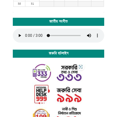
30
31
জাতীয় সংগীত
জরুরি হটলাইন