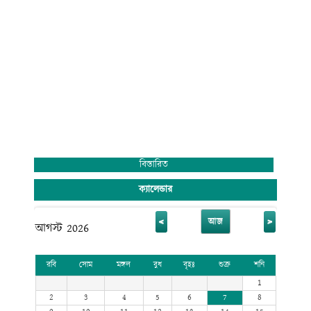
বিস্তারিত
ক্যালেন্ডার
<
>
আজ
আগস্ট 2026
রবি
সোম
মঙ্গল
বুধ
বৃহঃ
শুক্র
শনি
1
2
3
4
5
6
7
8