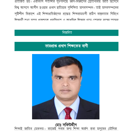
প্রতিষ্ঠিত হয়। একবিংশ শতাব্দীর সূচনালগ্নে জ্ঞান-বিজ্ঞানের স্রোতধারায় জাতি হিসেবে
বিশ্ব আসনে আসীন হওয়ার প্রধান হাতিয়ার সুশিক্ষিত মানবসম্পদ। তাই মানবসম্পদের
সৃষ্টিশীল বিকাশে এই শিক্ষাপ্রতিষ্ঠানের শ্রদ্ধেয় শিক্ষকমন্ডলী কঠিন বাস্তবতার নিরিখে
শিক্ষার্থী তথা নতুন প্রজন্মকে প্রযুক্তিগত ও আধুনিক শিক্ষায় গড়ে তোলার লক্ষ্যে তাদের
সেবার ব্রত নিয়ে প্রতিনিয়ত নিরলস পরিশ্রম করে যাচ্ছেন ।
অপ্রতিরোধ্য অগ্রযাত্রায় এগিয়ে যাচ্ছে বাংলাদেশের শিক্ষা ব্যবস্থা। বিদ্যালয়ে গতানুগতিক
বিস্তারিত
পাঠদানের পাশাপাশি জীবনমুখী শিক্ষা ও সহশিক্ষা কার্যক্রমে অংশগ্রহনের জন্য
শিক্ষার্থীদের উৎসাহ প্রদানেও উক্ত শিক্ষাপ্রতিষ্ঠান বদ্ধপরিকর।
ভারপ্রাপ্ত প্রধান শিক্ষকের বাণী
সাংস্কৃতিক বিকাশ, প্রগতিশীল চিন্তা, শৃঙ্খলা, নিরাপত্তা ও নিরবচ্ছিন্ন শান্তির মূল্যবোধকে
ধারণ করে আমাদের এই স্বাপ্নিক যাত্রায় সকল শিক্ষক, শিক্ষার্থী, অভিভাবক ও
গুণিজনসহ সংশ্লিষ্ট সকলের ঐকান্তিক সহযোগিতা প্রত্যাশা করছি। এই শিক্ষা প্রতিষ্ঠানের
সর্বাঙ্গীন উন্নতি ও ভবিষ্যৎ পরিকল্পনা রুপায়নে গঠনমূলক সমালোচনাসহ আপনাদের
মূল্যবান পরামর্শ ও সহযোগিতা আমাদের কাম্য।
উপজেলা নির্বাহী কর্মকর্তা
আলমডাঙ্গা, চুয়াডাঙ্গা ও
সভাপতি
গোকুলখালী মাধ্যমিক বিদ্যালয়
আলমডাঙ্গা, চুয়াডাঙ্গা।
মোঃ সফিউদ্দীন
শিক্ষাই
জাতির
মেরুদন্ড।
কাজেই
সবার
জন্য
শিক্ষা
অর্জন
করা
মানুষের
মৌলিক