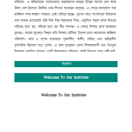
অধিকার।
এ
অধিকারকে
যথাযথভাবে
বাস্তবায়নের
মাধ্যমে
বিশ্বের
অনেক
দেশ
আজ
উন্নত
দেশ
হিসেবে
উন্নতির
চরম
শিখরে
আরোহণ
করেছে।
এ
ক্ষেত্রে
বাংলাদেশ
তার
কাঙ্ক্ষিত
লক্ষ্য
অর্জনে
সাধ্যমত
চেষ্টা
চালিয়ে
যাচ্ছে।
যুগের
সাথে
সংগতিপূর্ণ
বিকাশের
জন্য
আমরা
প্রত্যেকেই
ভাবি
নিজ
নিজ
সন্তানদের
নিয়ে।
প্রকৃতির
সন্তান
মানব
শিশুকে
পরিশুদ্ধ
হতে
হয়
,
পরিপুর্ণ
হতে
হয়
স্বীয়
সাধনায়।
এ
ক্ষেত্রে
শিক্ষায়
হলো
আমাদের
মূলমন্ত্র।
আমরা
দৃঢ়ভাবে
বিশ্বাস
করি
শিক্ষার
মৌলিক
উদ্দেশ্য
হলো
আচরণের
কাঙ্ক্ষিত
পরিবর্তন।
আর
এ
লক্ষ্যে
তাদেরকে
সৃজনশীল
,
স্বাধীন
,
সক্রিয়
এবং
দায়িত্বশীল
সুনাগরিক
হিসেবে
গড়ে
তোলা।
এ
জন্য
প্রয়োজন
যোগ্য
শিক্ষকমন্ডলী
এবং
উপযুক্ত
শিক্ষাদান
পদ্ধতির
সমন্বয়ে
একটি
শিক্ষাবান্ধব
পরিবেশ।
আমি
বিনয়ের
সাথে
দাবী
করি
,
গোকুলখালী মাধ্যমিক
বিদ্যালয়ে
এসব
কিছুর
সমন্বয়
ঘটানো
সম্ভব
হয়েছে।
শিক্ষার্থীদের
মজ্জাগত
প্রতিভা
সহজে
বিকাশের
জন্য
প্রতিষ্ঠানটিতে
বিস্তারিত
রয়েছে
সাধারণ
শিক্ষার
পাশাপাশি
কম্পিউটার
শিক্ষা
,
সাংস্কৃতিক
,
আনুষ্ঠানিক
,
খেলাধুলাসহ
নানাবিধ
শিক্ষা।
মোঃ সফিউদ্দীন
Welcome To Our Institute
প্রধান শিক্ষক (ভারপ্রাপ্ত)
গোকুলখালী মাধ্যমিক বিদ্যালয়
Welcome To Our Institute
আলমডাঙ্গা, চুয়াডাঙ্গা।