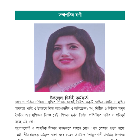
সভাপতির বাণী
উপজেলা নির্বাহী কর্মকর্তা
জ্ঞান ও শক্তির সম্মিলনে সৃজিত শিক্ষার মধ্যেই নিহিত একটি জাতির প্রগতি ও মুক্তি।
মানবতা, শান্তি ও উন্নয়নে শিক্ষা আপোসহীন ও অবিচ্ছেদ্য। সৎ, নির্ভীক ও নিষ্ঠাবান মানুষ
তৈরির জন্য সুশিক্ষার বিকল্প নেই। শিক্ষার দুর্লভ নির্যাসে প্রতিনিয়ত পবিত্র ও পরিপূর্ণ
হচ্ছে এই ধরা।
যুগোপযোগী ও আধুনিক শিক্ষার মানদন্ডকে সামনে রেখে ‘পড় তোমার প্রভুর নামে’
-এই নীতিবাক্যকে মর্মমূলে ধারণ করে
1947
খ্রিস্টাব্দে ‘গোকুলখালী মাধ্যমিক বিদ্যালয়