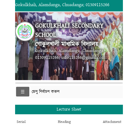
Gokulkhali, Alamdanga, Chuadanga; 01309115266
GOKULKHALI SECONDARY
SCHOOL
গোকুলখালী মাধ্যমিক বিদ্যালয়
Gokulkhali, Alamdanga, Chuadanga
01309115266; info115266@gmail.com
মেনু নির্বাচন করুন
Lecture Sheet
Serial
Heading
Attachment