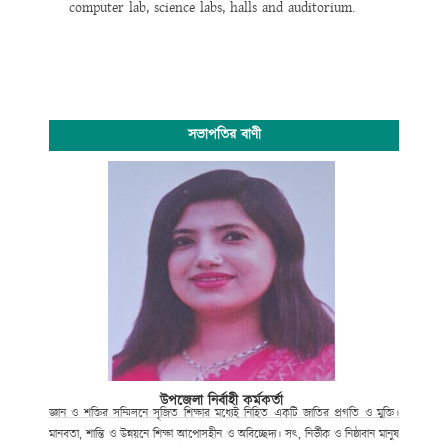
computer lab, science labs, halls and auditorium.
সভাপতির বাণী
উপজেলা নির্বাহী কর্মকর্তা
জ্ঞান ও শক্তির সম্মিলনে সৃজিত শিক্ষার মধ্যেই নিহিত একটি জাতির প্রগতি ও মুক্তি।
মানবতা, শান্তি ও উন্নয়নে শিক্ষা আপোসহীন ও অবিচ্ছেদ্য। সৎ, নির্ভীক ও নিষ্ঠাবান মানুষ