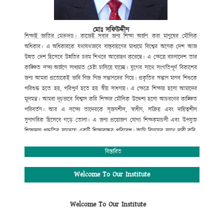
আলমডাঙ্গা, চুয়াডাঙ্গা।
মোঃ সফিউদ্দীন
শিক্ষাই
জাতির
মেরুদন্ড।
কাজেই
সবার
জন্য
শিক্ষা
অর্জন
করা
মানুষের
মৌলিক
অধিকার।
এ
অধিকারকে
যথাযথভাবে
বাস্তবায়নের
মাধ্যমে
বিশ্বের
অনেক
দেশ
আজ
উন্নত
দেশ
হিসেবে
উন্নতির
চরম
শিখরে
আরোহণ
করেছে।
এ
ক্ষেত্রে
বাংলাদেশ
তার
কাঙ্ক্ষিত
লক্ষ্য
অর্জনে
সাধ্যমত
চেষ্টা
চালিয়ে
যাচ্ছে।
যুগের
সাথে
সংগতিপূর্ণ
বিকাশের
জন্য
আমরা
প্রত্যেকেই
ভাবি
নিজ
নিজ
সন্তানদের
নিয়ে।
প্রকৃতির
সন্তান
মানব
শিশুকে
পরিশুদ্ধ
হতে
হয়
,
পরিপুর্ণ
হতে
হয়
স্বীয়
সাধনায়।
এ
ক্ষেত্রে
শিক্ষায়
হলো
আমাদের
মূলমন্ত্র।
আমরা
দৃঢ়ভাবে
বিশ্বাস
করি
শিক্ষার
মৌলিক
উদ্দেশ্য
হলো
আচরণের
কাঙ্ক্ষিত
পরিবর্তন।
আর
এ
লক্ষ্যে
তাদেরকে
সৃজনশীল
,
স্বাধীন
,
সক্রিয়
এবং
দায়িত্বশীল
সুনাগরিক
হিসেবে
গড়ে
তোলা।
এ
জন্য
প্রয়োজন
যোগ্য
শিক্ষকমন্ডলী
এবং
উপযুক্ত
শিক্ষাদান
পদ্ধতির
সমন্বয়ে
একটি
শিক্ষাবান্ধব
পরিবেশ।
আমি
বিনয়ের
সাথে
দাবী
করি
,
গোকুলখালী মাধ্যমিক
বিদ্যালয়ে
এসব
কিছুর
সমন্বয়
ঘটানো
সম্ভব
হয়েছে।
শিক্ষার্থীদের
মজ্জাগত
প্রতিভা
সহজে
বিকাশের
জন্য
প্রতিষ্ঠানটিতে
বিস্তারিত
রয়েছে
সাধারণ
শিক্ষার
পাশাপাশি
কম্পিউটার
শিক্ষা
,
সাংস্কৃতিক
,
আনুষ্ঠানিক
,
খেলাধুলাসহ
নানাবিধ
শিক্ষা।
মোঃ সফিউদ্দীন
Welcome To Our Institute
প্রধান শিক্ষক (ভারপ্রাপ্ত)
গোকুলখালী মাধ্যমিক বিদ্যালয়
Welcome To Our Institute
আলমডাঙ্গা, চুয়াডাঙ্গা।