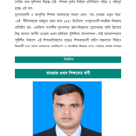
তৈরির জন্য সুশিক্ষার বিকল্প নেই। শিক্ষার দুর্লভ নির্যাসে প্রতিনিয়ত পবিত্র ও পরিপূর্ণ
হচ্ছে এই ধরা।
যুগোপযোগী ও আধুনিক শিক্ষার মানদন্ডকে সামনে রেখে ‘পড় তোমার প্রভুর নামে’
-এই নীতিবাক্যকে মর্মমূলে ধারণ করে
1947
খ্রিস্টাব্দে ‘গোকুলখালী মাধ্যমিক বিদ্যালয়
প্রতিষ্ঠিত হয়। একবিংশ শতাব্দীর সূচনালগ্নে জ্ঞান-বিজ্ঞানের স্রোতধারায় জাতি হিসেবে
বিশ্ব আসনে আসীন হওয়ার প্রধান হাতিয়ার সুশিক্ষিত মানবসম্পদ। তাই মানবসম্পদের
সৃষ্টিশীল বিকাশে এই শিক্ষাপ্রতিষ্ঠানের শ্রদ্ধেয় শিক্ষকমন্ডলী কঠিন বাস্তবতার নিরিখে
শিক্ষার্থী তথা নতুন প্রজন্মকে প্রযুক্তিগত ও আধুনিক শিক্ষায় গড়ে তোলার লক্ষ্যে তাদের
সেবার ব্রত নিয়ে প্রতিনিয়ত নিরলস পরিশ্রম করে যাচ্ছেন ।
অপ্রতিরোধ্য অগ্রযাত্রায় এগিয়ে যাচ্ছে বাংলাদেশের শিক্ষা ব্যবস্থা। বিদ্যালয়ে গতানুগতিক
বিস্তারিত
পাঠদানের পাশাপাশি জীবনমুখী শিক্ষা ও সহশিক্ষা কার্যক্রমে অংশগ্রহনের জন্য
শিক্ষার্থীদের উৎসাহ প্রদানেও উক্ত শিক্ষাপ্রতিষ্ঠান বদ্ধপরিকর।
ভারপ্রাপ্ত প্রধান শিক্ষকের বাণী
সাংস্কৃতিক বিকাশ, প্রগতিশীল চিন্তা, শৃঙ্খলা, নিরাপত্তা ও নিরবচ্ছিন্ন শান্তির মূল্যবোধকে
ধারণ করে আমাদের এই স্বাপ্নিক যাত্রায় সকল শিক্ষক, শিক্ষার্থী, অভিভাবক ও
গুণিজনসহ সংশ্লিষ্ট সকলের ঐকান্তিক সহযোগিতা প্রত্যাশা করছি। এই শিক্ষা প্রতিষ্ঠানের
সর্বাঙ্গীন উন্নতি ও ভবিষ্যৎ পরিকল্পনা রুপায়নে গঠনমূলক সমালোচনাসহ আপনাদের
মূল্যবান পরামর্শ ও সহযোগিতা আমাদের কাম্য।
উপজেলা নির্বাহী কর্মকর্তা
আলমডাঙ্গা, চুয়াডাঙ্গা ও
সভাপতি
গোকুলখালী মাধ্যমিক বিদ্যালয়