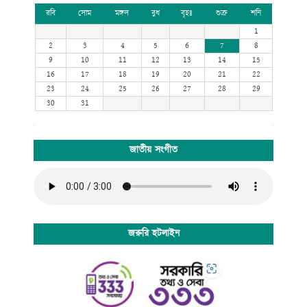
রবি
সোম
মঙ্গল
বুধ
বৃহঃ
শুক্র
শনি
1
2
3
4
5
6
7
8
9
10
11
12
13
14
15
16
17
18
19
20
21
22
23
24
25
26
27
28
29
30
31
জাতীয় সংগীত
জরুরি হটলাইন