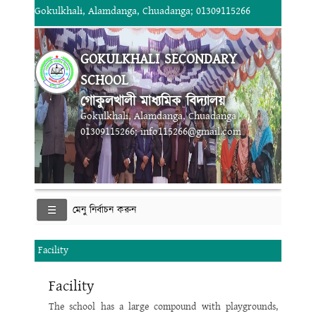
Gokulkhali, Alamdanga, Chuadanga; 01309115266
GOKULKHALI SECONDARY
SCHOOL
গোকুলখালী মাধ্যমিক বিদ্যালয়
Gokulkhali, Alamdanga, Chuadanga
01309115266; info115266@gmail.com
মেনু নির্বাচন করুন
Facility
Facility
The school has a large compound with playgrounds,