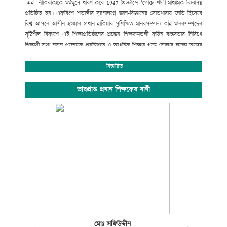
-এই নীতিবাক্যকে মর্মমূলে ধারণ করে
1947
খ্রিস্টাব্দে ‘গোকুলখালী মাধ্যমিক বিদ্যালয়
প্রতিষ্ঠিত হয়। একবিংশ শতাব্দীর সূচনালগ্নে জ্ঞান-বিজ্ঞানের স্রোতধারায় জাতি হিসেবে
বিশ্ব আসনে আসীন হওয়ার প্রধান হাতিয়ার সুশিক্ষিত মানবসম্পদ। তাই মানবসম্পদের
সৃষ্টিশীল বিকাশে এই শিক্ষাপ্রতিষ্ঠানের শ্রদ্ধেয় শিক্ষকমন্ডলী কঠিন বাস্তবতার নিরিখে
শিক্ষার্থী তথা নতুন প্রজন্মকে প্রযুক্তিগত ও আধুনিক শিক্ষায় গড়ে তোলার লক্ষ্যে তাদের
সেবার ব্রত নিয়ে প্রতিনিয়ত নিরলস পরিশ্রম করে যাচ্ছেন ।
অপ্রতিরোধ্য অগ্রযাত্রায় এগিয়ে যাচ্ছে বাংলাদেশের শিক্ষা ব্যবস্থা। বিদ্যালয়ে গতানুগতিক
বিস্তারিত
পাঠদানের পাশাপাশি জীবনমুখী শিক্ষা ও সহশিক্ষা কার্যক্রমে অংশগ্রহনের জন্য
শিক্ষার্থীদের উৎসাহ প্রদানেও উক্ত শিক্ষাপ্রতিষ্ঠান বদ্ধপরিকর।
ভারপ্রাপ্ত প্রধান শিক্ষকের বাণী
সাংস্কৃতিক বিকাশ, প্রগতিশীল চিন্তা, শৃঙ্খলা, নিরাপত্তা ও নিরবচ্ছিন্ন শান্তির মূল্যবোধকে
ধারণ করে আমাদের এই স্বাপ্নিক যাত্রায় সকল শিক্ষক, শিক্ষার্থী, অভিভাবক ও
গুণিজনসহ সংশ্লিষ্ট সকলের ঐকান্তিক সহযোগিতা প্রত্যাশা করছি। এই শিক্ষা প্রতিষ্ঠানের
সর্বাঙ্গীন উন্নতি ও ভবিষ্যৎ পরিকল্পনা রুপায়নে গঠনমূলক সমালোচনাসহ আপনাদের
মূল্যবান পরামর্শ ও সহযোগিতা আমাদের কাম্য।
উপজেলা নির্বাহী কর্মকর্তা
আলমডাঙ্গা, চুয়াডাঙ্গা ও
সভাপতি
গোকুলখালী মাধ্যমিক বিদ্যালয়
আলমডাঙ্গা, চুয়াডাঙ্গা।
মোঃ সফিউদ্দীন