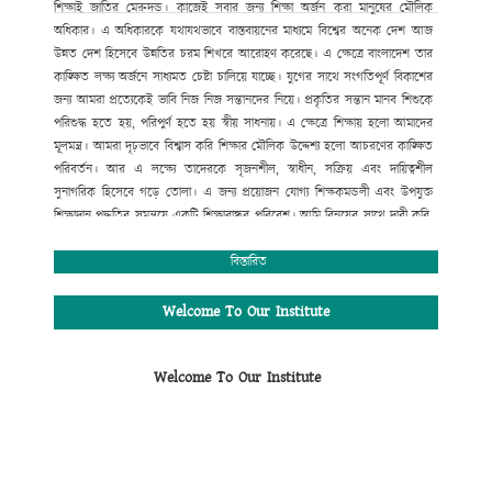
শিক্ষাই
জাতির
মেরুদন্ড।
কাজেই
সবার
জন্য
শিক্ষা
অর্জন
করা
মানুষের
মৌলিক
অধিকার।
এ
অধিকারকে
যথাযথভাবে
বাস্তবায়নের
মাধ্যমে
বিশ্বের
অনেক
দেশ
আজ
উন্নত
দেশ
হিসেবে
উন্নতির
চরম
শিখরে
আরোহণ
করেছে।
এ
ক্ষেত্রে
বাংলাদেশ
তার
কাঙ্ক্ষিত
লক্ষ্য
অর্জনে
সাধ্যমত
চেষ্টা
চালিয়ে
যাচ্ছে।
যুগের
সাথে
সংগতিপূর্ণ
বিকাশের
জন্য
আমরা
প্রত্যেকেই
ভাবি
নিজ
নিজ
সন্তানদের
নিয়ে।
প্রকৃতির
সন্তান
মানব
শিশুকে
পরিশুদ্ধ
হতে
হয়
,
পরিপুর্ণ
হতে
হয়
স্বীয়
সাধনায়।
এ
ক্ষেত্রে
শিক্ষায়
হলো
আমাদের
মূলমন্ত্র।
আমরা
দৃঢ়ভাবে
বিশ্বাস
করি
শিক্ষার
মৌলিক
উদ্দেশ্য
হলো
আচরণের
কাঙ্ক্ষিত
পরিবর্তন।
আর
এ
লক্ষ্যে
তাদেরকে
সৃজনশীল
,
স্বাধীন
,
সক্রিয়
এবং
দায়িত্বশীল
সুনাগরিক
হিসেবে
গড়ে
তোলা।
এ
জন্য
প্রয়োজন
যোগ্য
শিক্ষকমন্ডলী
এবং
উপযুক্ত
শিক্ষাদান
পদ্ধতির
সমন্বয়ে
একটি
শিক্ষাবান্ধব
পরিবেশ।
আমি
বিনয়ের
সাথে
দাবী
করি
,
গোকুলখালী মাধ্যমিক
বিদ্যালয়ে
এসব
কিছুর
সমন্বয়
ঘটানো
সম্ভব
হয়েছে।
শিক্ষার্থীদের
মজ্জাগত
প্রতিভা
সহজে
বিকাশের
জন্য
প্রতিষ্ঠানটিতে
বিস্তারিত
রয়েছে
সাধারণ
শিক্ষার
পাশাপাশি
কম্পিউটার
শিক্ষা
,
সাংস্কৃতিক
,
আনুষ্ঠানিক
,
খেলাধুলাসহ
নানাবিধ
শিক্ষা।
মোঃ সফিউদ্দীন
Welcome To Our Institute
প্রধান শিক্ষক (ভারপ্রাপ্ত)
গোকুলখালী মাধ্যমিক বিদ্যালয়
Welcome To Our Institute
আলমডাঙ্গা, চুয়াডাঙ্গা।