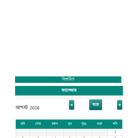
বিস্তারিত
ক্যালেন্ডার
<
>
আজ
আগস্ট 2026
রবি
সোম
মঙ্গল
বুধ
বৃহঃ
শুক্র
শনি
1