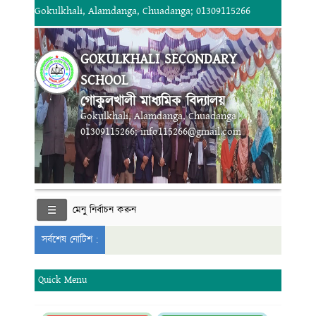
Gokulkhali, Alamdanga, Chuadanga; 01309115266
GOKULKHALI SECONDARY
SCHOOL
গোকুলখালী মাধ্যমিক বিদ্যালয়
Gokulkhali, Alamdanga, Chuadanga
01309115266; info115266@gmail.com
মেনু নির্বাচন করুন
সর্বশেষ নোটিশ :
Quick Menu